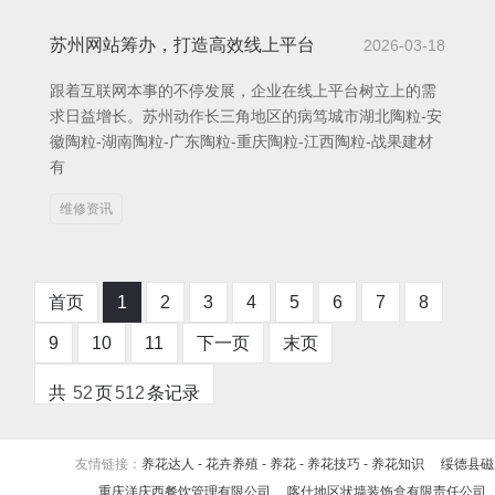
苏州网站筹办，打造高效线上平台
2026-03-18
跟着互联网本事的不停发展，企业在线上平台树立上的需
求日益增长。苏州动作长三角地区的病笃城市湖北陶粒-安
徽陶粒-湖南陶粒-广东陶粒-重庆陶粒-江西陶粒-战果建材
有
维修资讯
首页
1
2
3
4
5
6
7
8
9
10
11
下一页
末页
共
52
页
512
条记录
友情链接：
养花达人 - 花卉养殖 - 养花 - 养花技巧 - 养花知识
绥德县磁
重庆洋庆西餐饮管理有限公司
喀什地区状墙装饰盒有限责任公司