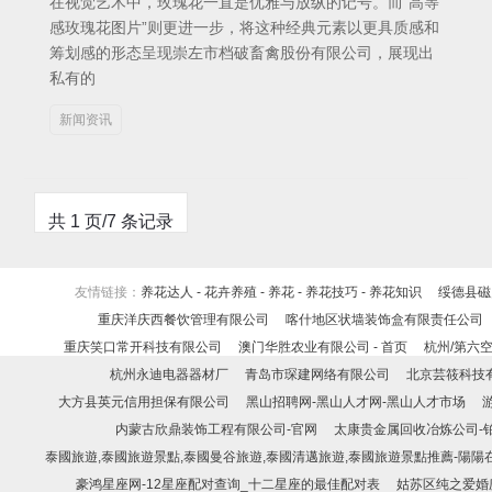
在视觉艺术中，玫瑰花一直是优雅与放纵的记号。而“高等
感玫瑰花图片”则更进一步，将这种经典元素以更具质感和
筹划感的形态呈现崇左市档破畜禽股份有限公司，展现出
私有的
新闻资讯
共 1 页/7 条记录
友情链接：
养花达人 - 花卉养殖 - 养花 - 养花技巧 - 养花知识
绥德县磁
重庆洋庆西餐饮管理有限公司
喀什地区状墙装饰盒有限责任公司
重庆笑口常开科技有限公司
澳门华胜农业有限公司 - 首页
杭州/第六
杭州永迪电器器材厂
青岛市琛建网络有限公司
北京芸筱科技
大方县英元信用担保有限公司
黑山招聘网-黑山人才网-黑山人才市场
游
内蒙古欣鼎装饰工程有限公司-官网
太康贵金属回收冶炼公司-
泰國旅遊,泰國旅遊景點,泰國曼谷旅遊,泰國清邁旅遊,泰國旅遊景點推薦​-陽陽
豪鸿星座网-12星座配对查询_十二星座的最佳配对表
姑苏区纯之爱婚