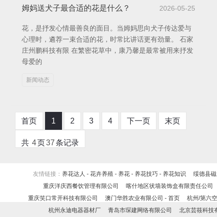
姆妈送犬子最合适的花是什么？
2026-05-25
花，是抒发心情最善良的面目。当姆妈思向犬子传达爱与
心理时，遴荐一束合适的花，时常比讲话更有劲量。 石家
庄州鹏科技有限 在繁密花草中，康乃馨是最常被用来抒发
母爱的
新闻动态
首页
1
2
3
4
下一页
末页
共
4
页
37
条记录
友情链接：
养花达人 - 花卉养殖 - 养花 - 养花技巧 - 养花知识
绥德县磁
重庆洋庆西餐饮管理有限公司
喀什地区状墙装饰盒有限责任公司
重庆笑口常开科技有限公司
澳门华胜农业有限公司 - 首页
杭州/第六
杭州永迪电器器材厂
青岛市琛建网络有限公司
北京芸筱科技