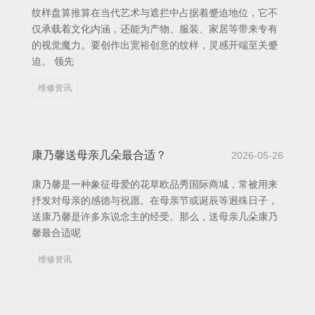
纹样盘算推算在当代艺术与遮拦中占据着蹙迫地位，它不
仅承载着文化内涵，还能为产物、服装、家居等带来专有
的视觉魔力。要创作出宽裕创意的纹样，灵感开端至关蹙
迫。 领先
维修资讯
康乃馨送母亲几朵最合适？
2026-05-26
康乃馨是一种象征母爱的花草欧品秀国际商城，常被用来
抒发对母亲的感德与祝愿。在母亲节或诞辰等迥殊日子，
送康乃馨是许多东说念主的经受。那么，送母亲几朵康乃
馨最合适呢
维修资讯