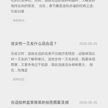
礼的抒发神色。然则，选拔合适的花种和颜料，大略更好
地传达你的情意。 当先，康乃馨是送给赤诚的经典之选。
它标识着
新闻资讯
送女性一又友什么花合适？
2026-05-26
在耸立时，选拔合适的花束不仅能抒发情意，还能体现出
对一又友的了解和眷注。送给女性一又友的花，既要体现
尊重，又要幸免过于肮脏，因此选拔适合相称重大。 领
先，玫瑰是
新闻动态
合适纹样盘算推算的创意图案灵感
2026-05-26