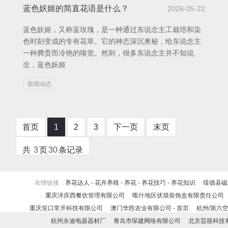
蓝色妖姬的简直花语是什么？
2026-05-22
蓝色妖姬，又称蓝玫瑰，是一种通过东说念主工栽培和染
色时刻变成的专有花草。它的神态深沉奥秘，给东说念主
一种腾贵而冷艳的嗅觉。然则，很多东说念主并不知说
念，蓝色妖姬
新闻动态
首页
1
2
3
下一页
末页
共
3
页
30
条记录
友情链接：
养花达人 - 花卉养殖 - 养花 - 养花技巧 - 养花知识
绥德县磁
重庆洋庆西餐饮管理有限公司
喀什地区状墙装饰盒有限责任公司
重庆笑口常开科技有限公司
澳门华胜农业有限公司 - 首页
杭州/第六
杭州永迪电器器材厂
青岛市琛建网络有限公司
北京芸筱科技