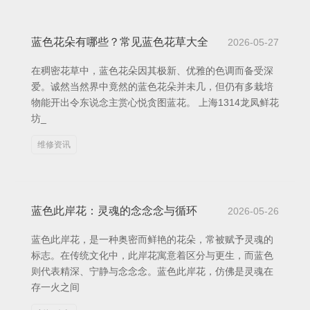
蓝色花朵有哪些？常见蓝色花草大全
2026-05-27
在稠密花草中，蓝色花朵因其极新、优雅的色调而备受深
爱。诚然当然界中竟然的蓝色花朵并未几，但仍有多栽培
物能开出令东说念主赏心悦贪图蓝花。 上海1314龙凤鲜花
坊_
维修资讯
蓝色此岸花：灵魂的念念念与循环
2026-05-26
蓝色此岸花，是一种奥密而鲜艳的花朵，常被赋予灵魂的
标志。在传统文化中，此岸花寓意着区分与更生，而蓝色
则代表精深、宁静与念念念。蓝色此岸花，仿佛是灵魂在
存一火之间