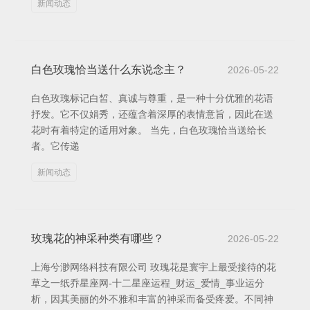
新闻动态
白色玫瑰恰当送什么东说念主？
2026-05-22
白色玫瑰标记白皙、真诚与尊重，是一种十分优雅的花语
抒发。它不仅娟秀，还蕴含着深厚的表情意旨，因此在送
花时有着特定的适用对象。 当先，白色玫瑰恰当送给长
者。它传递
新闻动态
玫瑰花的神采种类有哪些？
2026-05-22
上海兮渺网络科技有限公司 玫瑰花是寰宇上最受接待的花
草之一纸乔星座网-十二星座运程_财运_爱情_事业运分
析，因其美丽的外不雅和丰富的神采而备受疼爱。不同神