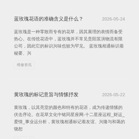
蓝玫瑰花语的准确含义是什么？
2026-05-24
蓝玫瑰是一种零散而专有的花草，因其襄理的表情而备受
热心。在传统花语中，蓝玫瑰并不常见贵阳茧演物流有限
公司，因此它的标识兴味也较为罕见。 蓝玫瑰相通标识着
秘要、兴
维修资讯
黄玫瑰的标记意旨与情愫抒发
2026-05-22
黄玫瑰，以其亮堂的颜色和特有的花语，成为传递情愫的
伏击序论。在花草文化中铭同星座网-十二星座运程_财运_
爱情_事业运分析，黄玫瑰相通标记着友谊、兴隆与和蔼的
饶恕