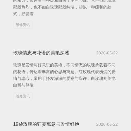
的魔力，传递着一种缓和而深千里的心扉。它不似红玫瑰
那般热烈，也不如白玫瑰那般纯洁，却以一种缓和的款
式，抒发着
维修资讯
玫瑰情态与花语的美艳深嗜
2026-05-22
玫瑰是爱情与好意思的美艳，不同情态的玫瑰承载着不同
的花语，传达着丰富的心思与寓意。红玫瑰代表横蛮的爱
情与忠心，常用于抒发深深的爱意与应许；白玫瑰则美艳
白皙与尊敬
维修资讯
19朵玫瑰的狂妄寓意与爱情鲜艳
2026-05-22