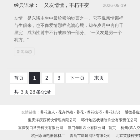
经典语录：一又友情愫，不朽不变
2026-05-19
友情，是东谈主生中最珍稀的钞票之一。它不像亲情那样
与生俱来，也不像爱情那样充满心境，却在岁月中冉冉千
里淀，成为性射中不行或缺的一部分。 “一又友是另一个
我方。”
新闻动态
首页
1
2
3
下一页
末页
共
3
页
28
条记录
友情链接：
养花达人 - 花卉养殖 - 养花 - 养花技巧 - 养花知识
绥德县磁
重庆洋庆西餐饮管理有限公司
喀什地区状墙装饰盒有限责任公司
重庆笑口常开科技有限公司
澳门华胜农业有限公司 - 首页
杭州/第六
杭州永迪电器器材厂
青岛市琛建网络有限公司
北京芸筱科技