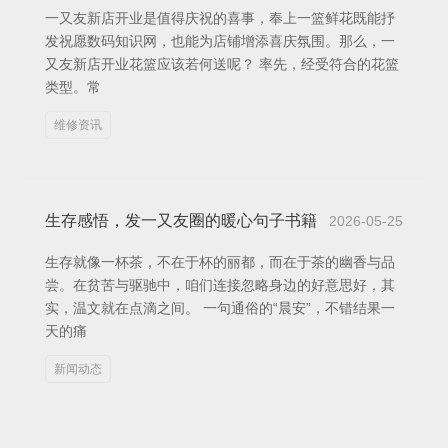
一又友新店开业是值得庆祝的喜事，奉上一篮鲜花既能抒
发祝愿数码知识网，也能为店铺增添喜庆氛围。那么，一
又友新店开业花篮应该若何送呢？ 率先，经受符合的花篮
类型。常
维修资讯
生存感悟，发一又友圈的暖心句子书籍
2026-05-25
生存就像一杯茶，不在于杯的丽都，而在于茶的幽香与品
尝。在贫苦与驱驰中，咱们连接忽略身边的好意思好，其
实，温文就在点滴之间。 一句通俗的“晨安”，不错结果一
天的痛
新闻动态