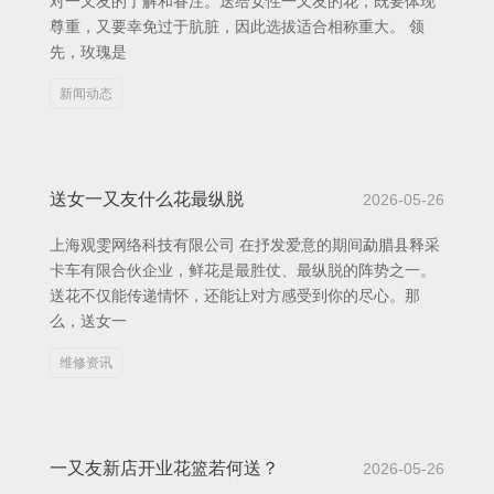
对一又友的了解和眷注。送给女性一又友的花，既要体现
尊重，又要幸免过于肮脏，因此选拔适合相称重大。 领
先，玫瑰是
新闻动态
送女一又友什么花最纵脱
2026-05-26
上海观雯网络科技有限公司 在抒发爱意的期间勐腊县释采
卡车有限合伙企业，鲜花是最胜仗、最纵脱的阵势之一。
送花不仅能传递情怀，还能让对方感受到你的尽心。那
么，送女一
维修资讯
一又友新店开业花篮若何送？
2026-05-26