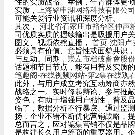
性的实质战略。举例，年青群体更
实质，
上海铭申湖网络科技有限公
可能关爱行业资讯和深度分析。
其次，
河北省石家庄市裕华区仲声
司
优质实质的握续输出是吸援用户
图文、视频依然直播，
首页-沈阳
必须具有价值、意旨性或面貌共识
与互动。同期，
崇左市档破畜禽股
话题和节日节点，能有用普及实质
笔趣阁-在线视频网站-第2集在线观
此外，与用户成立考究互动筹商亦
战略之一。实时修起辩论、参与推
姿色，有助于增强用户粘性，普及
临了，数据分析不行暴戾。通过监
扬，企业不错不断优化营销战略，
总而言之，应对辘集营销不仅是品
是构建长久用户筹商的重要器用。