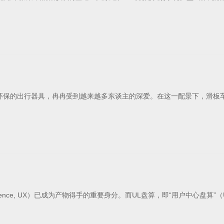
环保的出行器具，冉冉受到越来越多东谈主的深爱。在这一配景下，滑板
nce, UX）已成为产物得手的重要身分。而UL盘算，即“用户中心盘算”（User