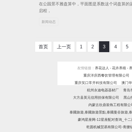
在公园景不雅盘算中，平面图是系数这个词盘算的
启程，
新闻动态
首页
上一页
1
2
3
4
5
友情链接：
养花达人 - 花卉养殖 - 
重庆洋庆西餐饮管理有限公司
重庆笑口常开科技有限公司
澳门华
杭州永迪电器器材厂
青岛
大方县英元信用担保有限公司
黑山
内蒙古欣鼎装饰工程有限公
泰國旅遊,泰國旅遊景點,泰國曼谷旅遊,
豪鸿星座网-12星座配对查询_十
乾圆机械贸易有限公司-青腰