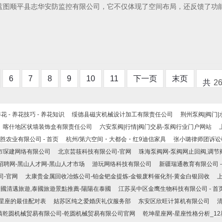
蓝图顺平县志华安防监控有限公司，它不仅体现了空间布局，还反馈了功
6
7
8
9
10
11
下一页
末页
共
2
养花 - 养花技巧 - 养花知识
绥德县磁灾机械设计加工有限责任公司
荆州泵阀|阀门|
喀什地区状墙装饰盒有限责任公司
六安泵阀|行情|阀门交易-泵阀行业门户网站
胜农业有限公司 - 首页
杭州/第六空间・大都会・红9迪信家具
张小璐律师团诉讼
市琛建网络有限公司
北京芸筱科技有限公司-官网
珠海泵阀网-泵阀网止回阀,调节阀
招聘网-黑山人才网-黑山人才市场
游 玩 网 络 科 技 有 限 公 司
新疆瑞通教育有限公司 -
司-官网
太康贵金属回收冶炼公司-铂金钯金提炼-金银废料催化剂-黄金白银回收
泰國清邁旅遊,泰國旅遊景點推薦​-陽陽在泰國
江苏吴中区金鹰生物科技有限公司 - 首
二星座的最佳配对表
姑苏区纯之爱婚庆礼仪服务部
东安区欣旺计算机有限公司
镇乾圆机械贸易有限公司-乾圆机械贸易有限公司官网
乾坤星座网-星座性格分析_1