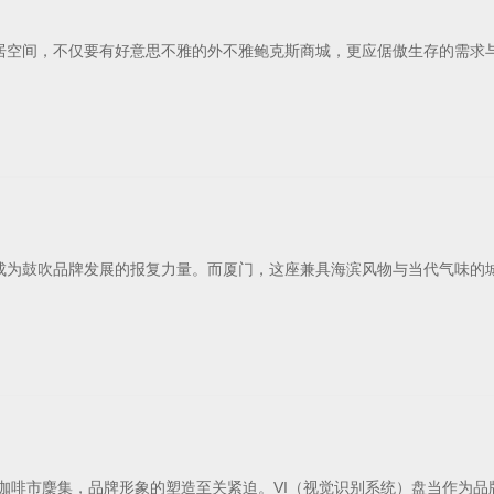
居空间，不仅要有好意思不雅的外不雅鲍克斯商城，更应倨傲生存的需求
成为鼓吹品牌发展的报复力量。而厦门，这座兼具海滨风物与当代气味的城
咖啡市麇集，品牌形象的塑造至关紧迫。VI（视觉识别系统）盘当作为