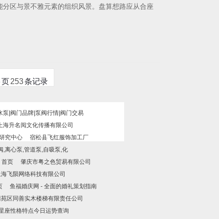
能分区与景不雅元素的组织风景。盘算想路应从合座
6
页
253
条记录
水泵|阀门品牌|泵阀行情|阀门交易
上海升名阅文化传播有限公司
研究中心
宿松县飞红服饰加工厂
,离心泵,管道泵,自吸泵,化
 首页
肇庆市粤之色贸易有限公司
上海飞陨网络科技有限公司
页
鱼福婚庆网 - 全面的婚礼策划指南
清苑区同善实木楼梯有限责任公司
2星座性格特点今日运势查询