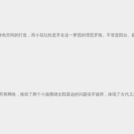
绿色空间的打造，而小花坛恰是齐全这一梦思的理思罗致。不管是阳台、
事芳苒网络，推崇了两个小孩围绕太阳遐迩的问题张开诡辩，体现了古代儿