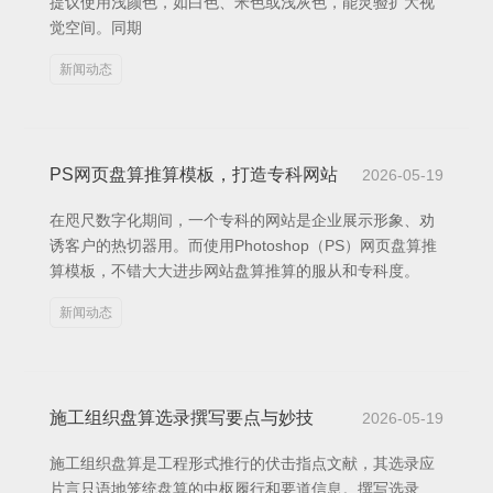
提议使用浅颜色，如白色、米色或浅灰色，能灵验扩大视
觉空间。同期
新闻动态
PS网页盘算推算模板，打造专科网站
2026-05-19
在咫尺数字化期间，一个专科的网站是企业展示形象、劝
诱客户的热切器用。而使用Photoshop（PS）网页盘算推
算模板，不错大大进步网站盘算推算的服从和专科度。
新闻动态
施工组织盘算选录撰写要点与妙技
2026-05-19
施工组织盘算是工程形式推行的伏击指点文献，其选录应
片言只语地笼统盘算的中枢履行和要道信息。撰写选录