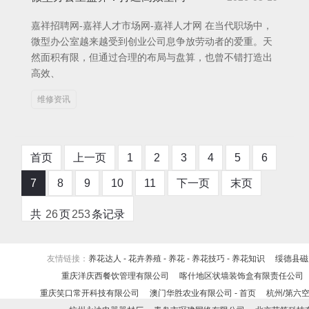
嘉祥招聘网-嘉祥人才市场网-嘉祥人才网 在当代职场中，
微型办公室越来越受到创业公司息争放劳动者的爱重。天
然面积有限，但通过合理的布局与盘算，也曾不错打造出
高效、
维修资讯
首页
上一页
1
2
3
4
5
6
7
8
9
10
11
下一页
末页
共
26
页
253
条记录
友情链接：
养花达人 - 花卉养殖 - 养花 - 养花技巧 - 养花知识
绥德县磁
重庆洋庆西餐饮管理有限公司
喀什地区状墙装饰盒有限责任公司
重庆笑口常开科技有限公司
澳门华胜农业有限公司 - 首页
杭州/第六